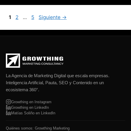
Página
Página
Página
1
2
…
5
Siguiente
→
La Agencia de Marketing Digital que escala empresas.
Inteligencia Artificial, Pauta, SEO y Contenido en un
ecosistema 360°.
Growthing en Instagram
Growthing en LinkedIn
Matías Soliño en LinkedIn
Quiénes somos: Growthing Marketing